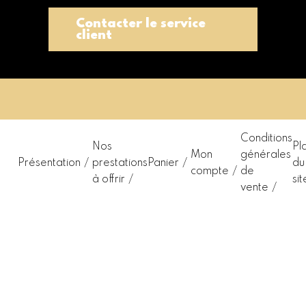
Contacter le service
client
Conditions
Nos
Pl
Mon
générales
Présentation
prestations
Panier
du
compte
de
à offrir
sit
vente