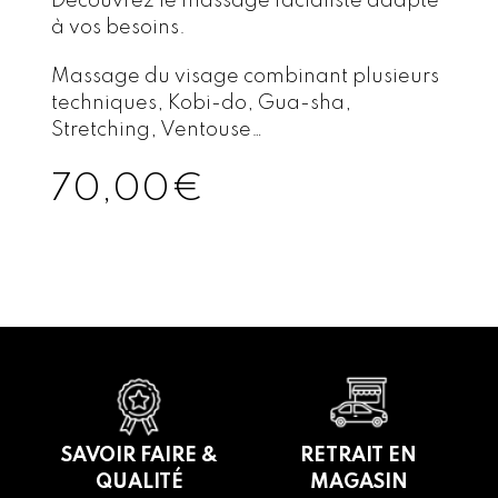
Découvrez le massage facialiste adapté
à vos besoins.
Massage du visage combinant plusieurs
techniques, Kobi-do, Gua-sha,
Stretching, Ventouse…
70,00
€
SAVOIR FAIRE &
RETRAIT EN
QUALITÉ
MAGASIN