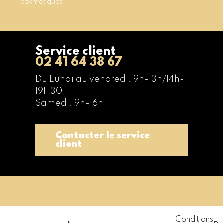
cosmétiques.
Service client
02 41 64 38 67
Du Lundi au vendredi: 9h-13h/14h-
19H30
Samedi: 9h-16h
Contacter le service
client
Conditions