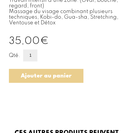
Travail intensif d’une zone. (Oval, bouche,
regard, front)
Massage du visage combinant plusieurs
techniques, Kobi-do, Gua-sha, Stretching,
Ventouse et Détox
35,00
€
quantité
Qté.
de
Massage
localisé
Ajouter au panier
complémentaire
(15min)