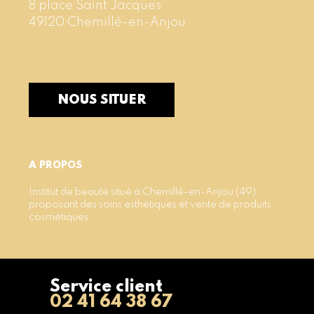
8 place Saint Jacques
49120 Chemillé-en-Anjou
NOUS SITUER
A PROPOS
Institut de beauté situé à Chemillé-en-Anjou (49)
proposant des soins esthétiques et vente de produits
cosmétiques.
Service client
02 41 64 38 67